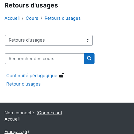
Retours d'usages
Accueil
Cours
Retours d'usages
Catégories de cours
Rechercher des cours
Rechercher des cour
Continuité pédagogique
Retour d'usages
Blocs
Blocs supplémentaires
Non connecté. (
Connexion
)
Accueil
Français ‎(fr)‎