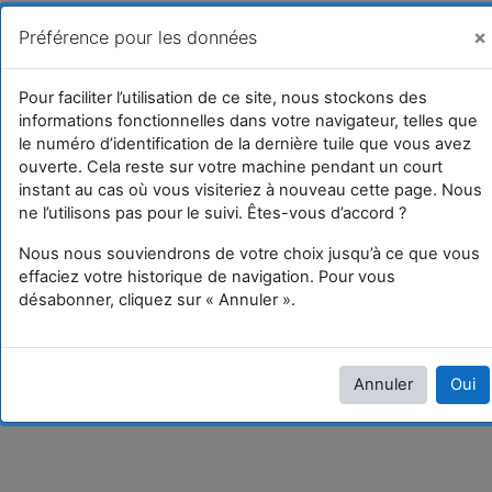
Passer au contenu principal
FormaTICE
Vous êtes connecté anonymement (
Connexion
)
×
Préférence pour les données
Activer/désactiver la saisie de recherche
Pour faciliter l’utilisation de ce site, nous stockons des
informations fonctionnelles dans votre navigateur, telles que
le numéro d’identification de la dernière tuile que vous avez
ouverte. Cela reste sur votre machine pendant un court
instant au cas où vous visiteriez à nouveau cette page. Nous
ne l’utilisons pas pour le suivi. Êtes-vous d’accord ?
Nous nous souviendrons de votre choix jusqu’à ce que vous
effaciez votre historique de navigation. Pour vous
désabonner, cliquez sur « Annuler ».
Annuler
Oui