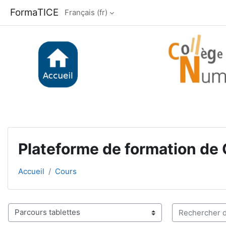
Passer au contenu principal
FormaTICE
Français ‎(fr)‎
Plateforme de formation de
Accueil
Cours
Rechercher de
Catégories de cours