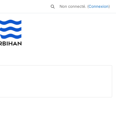
Non connecté. (
Connexion
)
Activer/désactiver la saisie de rech